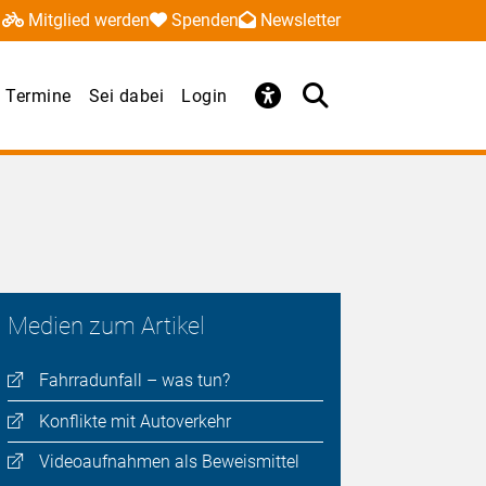
Mitglied werden
Spenden
Newsletter
 Termine
Sei dabei
Login
Medien zum Artikel
Fahrradunfall – was tun?
Konflikte mit Autoverkehr
Videoaufnahmen als Beweismittel