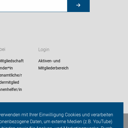
bei
Login
itgliedschaft
Aktiven- und
nder*in
Mitgliederbereich
enamtliche/r
dermitglied
nenhelfer/in
verwenden mit Ihrer Einwilligung Cookies und verarbeiten
onenbezogene Daten, um externe Medien (z.B. YouTube)