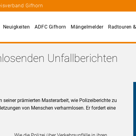
eisverband Gifhorn
Neuigkeiten
ADFC Gifhorn
Mängelmelder
Radtouren &
losenden Unfallberichten
in seiner prämierten Masterarbeit, wie Polizeiberichte zu
rletzungen von Menschen verharmlosen. Er fordert eine
Wie die Polizei über Verkehrsunfälle in ihren