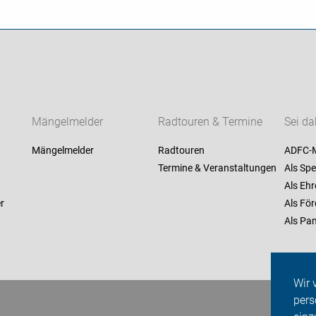
Mängelmelder
Radtouren & Termine
Sei da
Mängelmelder
Radtouren
ADFC-M
Termine & Veranstaltungen
Als Spe
Als Ehr
r
Als För
Als Pan
Wir 
pers